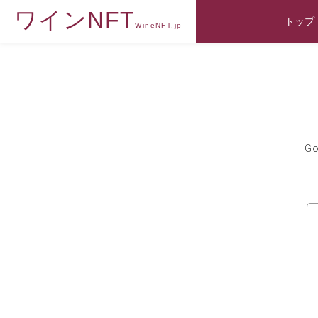
ワインNFT
トップ
WineNFT.jp
G