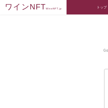
ワインNFT
トップ
WineNFT.jp
G