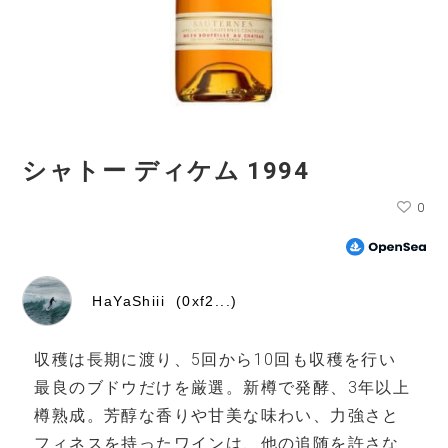
シャトー ディケム 1994
0
HaYaShiii (0xf2...)
収穫は長期に渡り、5回から10回も収穫を行い
最良のブドウだけを厳選。新樽で発酵、3年以上
樽熟成。芳醇な香りや甘美な味わい、力強さと
フィネスを持ったワインは、他の追随を許さな